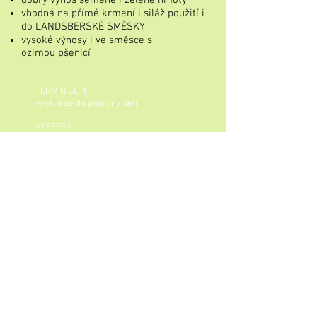
dobrý výnos semene i zelené hmoty
vhodná na přímé krmení i siláž použití i
do LANDSBERSKÉ SMĚSKY
vysoké výnosy i ve směsce s
ozimou pšenicí
TERMÍN SETÍ:
vysévá se do poloviny září
VÝSEVEK:
Doporučený výsevek na semeno:
2 MKS/ha tj. 90 kg/ha
Doporučený výsevek s podpůrnou
plodinou: vikev 70 kg/ha
ozimá pšenice 20 kg/ha
Balení
Pytle 25 kg