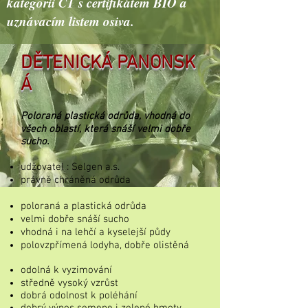
kategorii C1 s certifikátem BIO a
uznávacím listem osiva.
DĚTENICKÁ PANONSK
Á
Poloraná plastická odrůda, vhodná do
všech oblastí, která snáší velmi dobře
sucho.
udžovatel : Selgen a.s.
právně chráněná odrůda
poloraná a plastická odrůda
velmi dobře snáší sucho
vhodná i na lehčí a kyselejší půdy
polovzpřímená lodyha, dobře olistěná
odolná k vyzimování
středně vysoký vzrůst
dobrá odolnost k poléhání