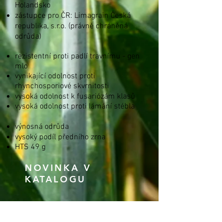
Holandsko
zástupce pro ČR: Limagrain Česká
republika, s.r.o. (
právně chráněná
odrůda)
rezistentní proti padlí travnímu - gen
mlo
vynikající odolnost proti
rhynchosporiové skvrnitosti
vysoká odolnost k fus
ariózám klasů
vysoká odolnost proti lámání stébla
výnosná odrůda
vysoký podíl předního zrna
HTS 49 g
NOVINKA V
KATALOGU
Balení