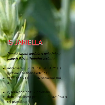
IS JARIELLA
Raná osinatá odrůda s pekařskou
jakostí E/A, středního vzrůstu.
udržovatel: ISTROPOL SOLARY a.s.
(právně chráněná odrůda)
zástupce v ČR: ELITA semenářská,
a.s.
vysoká odolnost k poléhání
dobrá odolnost proti padlí travnímu a
rzi pšeničné