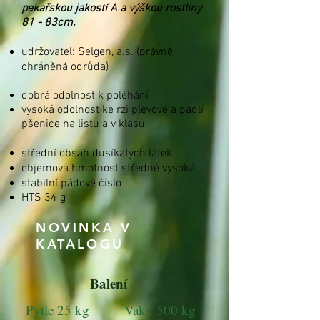
pekařskou jakostí A a výškou rostliny
81 - 83cm.
udržovatel: Selgen, a.s. (právně
chráněná odrůda)
dobrá odolnost k poléhání
vysoká odolnost ke rzi plevové a padlí
pšenice na listu a v klasu
střední obsah dusíkatých látek
objemová hmotnost středně vysoká
stabilní pádové číslo
HTS 34 g
NOVINKA V
KATALOGU
Balení
Pytle 25 kg
Vaky 500 kg