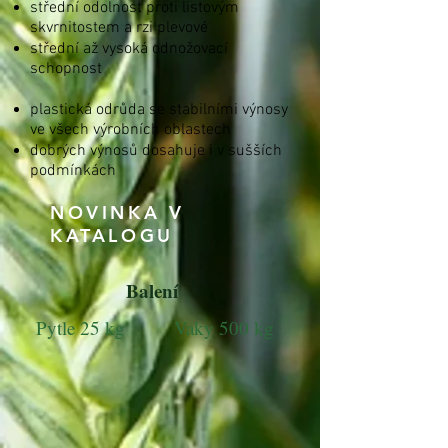
střední odolnost proti listovým
skvrnitostem a rzi plevové
střední až vysoká odnožovací
schopnost
plastická odrůda se stabilními výnosy
ve všech výrobních oblastech
dobrých výnosů dosahuje i v sušších
podmínkách
NOVINKA V
KATALOGU
Balení
Pytle 25 kg
Vaky 500 kg