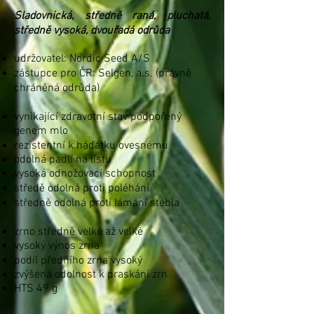
Sladovnická, středně raná, pluchatá,
středně vysoká, dvouřadá odrůda
udržovatel: Nordic Seed A/S
zástupce pro ČR: Selgen, a.s. (
právně
chráněná odrůda)
vynikající zdravotní stav podpořený
genem mlo
rezistentní k háďátku ovesnému
odolná padlí na listu
vysoká odnožovací schopnost
středě odolná proti poléhání
středně odolná proti lámání stébla
zrno středně velké až velké
vysoký výnos zrna
podíl předního zrna vysoký
zvýšená odolnost k praskání zrn
HTS 49 g