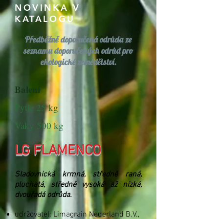
NOVINKA V
KATALOGU
Předběžně doporučená odrůda ze
seznamu doporučených odrůd pro
ekologické zemědělství.
Balení
Pytle 25 kg
Vaky 500 kg
LG FLAMENCO
Sladovnická krmná, středně raná,
pluchatá, středně vysoká až nízká,
dvouřadá odrůda.
udržovatel: Limagrain Nederland B.V.,