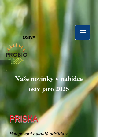
OSIVA
Naše novinky v nabídce
osiv jaro 2025
PRISKA
Polopozdní osinatá odrůda s