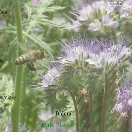
VÝSEVEK: 7 
15 - 20 k
růda
HLOUBKA SET
ek
le
n
podmínky
Balení
Pytle 10 kg a 20 kg