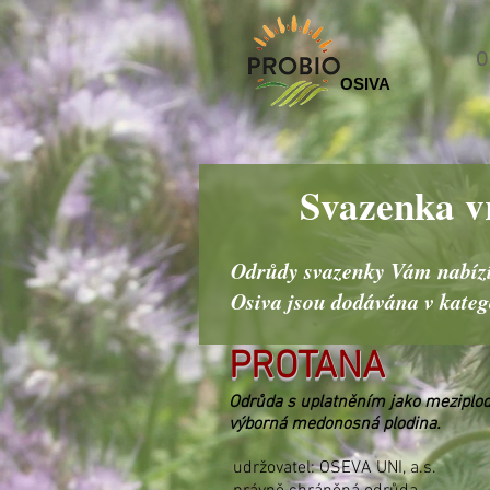
O
OSIVA
Svazenka vr
Odrůdy svazenky Vám nabízím
Osiva jsou dodávána v katego
PROTANA
Odrůda s uplatněním jako meziplodi
výborná medonosná plodina.
udržovatel: OSEVA UNI, a.s.