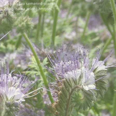
– 12 kg/ha pro semenné porosty
g/ha na zelené hnojení
Í: 1 - 2 cm