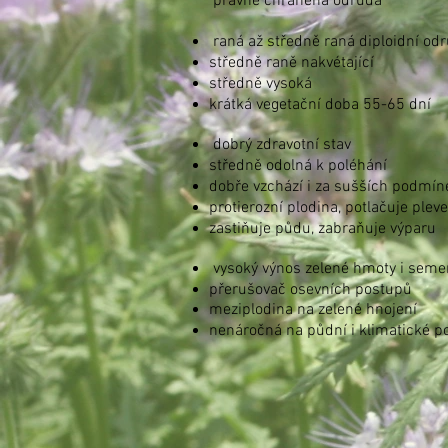
právně chráněná odrůda
raná až středně raná diploidní od
středně raně nakvétající
středně vysoká
krátká vegetační doba 55-65 dní
dobrý zdravotní stav
středně odolná k poléhání
dobře vzchází i za sušších podmín
protierozní plodina, potlačuje pleve
zastiňuje půdu, zabraňuje výparu
vysoký výnos zelené hmoty i seme
přerušovač osevních postupů
meziplodina na zelené hnojení
nenáročná na půdní i klimatické 