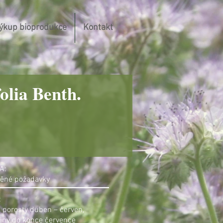
ýkup bioprodukce
Kontakt
olia Benth.
A:
ěné požadavky
:
porosty duben – červen,
iny do konce července