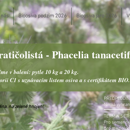
 nás
Bioosiva podzim 2026
Bioosiva jaro 2026
V
atičolistá - Phacelia tanacetif
e v balení: pytle 10 kg a 20 kg.
rii C1 s uznávacím listem osiva a s certifikátem BIO.
PŘEDPLODIN
Nemá vyhran
na, na zelené hnojení,
TERMÍN SETÍ
Pro semenné 
pro meziplod