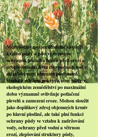
Meziplodiny nezanedbatelně zlepšují
kvalitu půdy a jsou významnou
ochranou půdního fondu před erozí a
proplavováním živin do spodních vod v
mezidobí mezi hlavními plodinami.
Snaha o udržení pokryvu orné půdy v
ekologickém zemědělství po maximální
dobu významně ovlivňuje potlačení
plevelů a zamezení eroze. Mohou sloužit
jako doplňkový zdroj objemných krmiv
po hlavní plodině, ale také plní funkci
ochrany půdy ve vztahu k zadržování
vody, ochrany před vodní a větrnou
erozí, zlepšování struktury půdy,