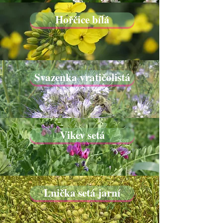
Hořčice bílá
Svazenka vratičolistá
Vikev setá
Lnička setá jarní