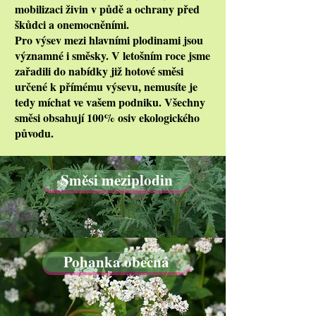
mobilizaci živin v půdě a ochrany před
škůdci a onemocněními.
Pro výsev mezi hlavními plodinami jsou
významné i směsky. V letošním roce jsme
zařadili do nabídky již hotové směsi
určené k přímému výsevu, nemusíte je
tedy míchat ve vašem podniku. Všechny
směsi obsahují 100% osiv ekologického
původu.
Směsi meziplodin
Pohanka obecná