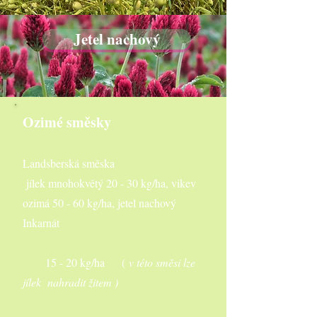
Jetel nachový
Ozimé směsky
Landsberská směska
jílek mnohokvětý 20 - 30 kg/ha, vikev
ozimá 50 - 60 kg/ha, jetel nachový
Inkarnát
15 - 20 kg/ha
(
v této směsi lze
jílek nahradit žitem )