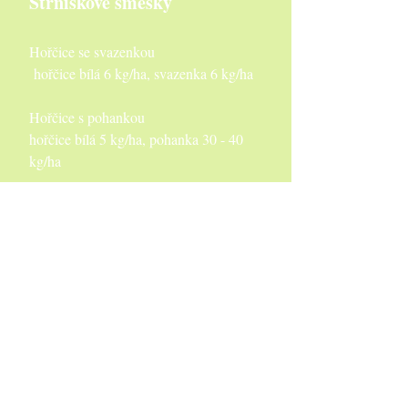
Strniskové směsky
Hořčice se svazenkou
hořčice bílá 6 kg/ha, svazenka 6 kg/ha
Hořčice s pohankou
hořčice bílá 5 kg/ha, pohanka 30 - 40
kg/ha
Hořčice s pohankou a svazenkou
hořčice bílá 4 kg/ha, pohanka 20 - 30
kg/ha, svazenka 5 kg/ha
Vikev jarní s hořčicí
vikev 40 - 50 kg/ha, hořčice 6 kg/ha