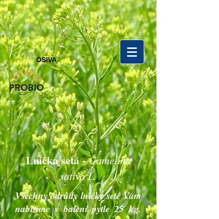
OSIVA
Lnička setá -
Camelina
sativa L.
Všechny odrůdy lničky seté Vám
nabízíme v balení pytle 25 kg.