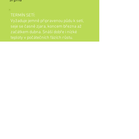
srpna​
TERMÍN SETÍ:
Vyžaduje jemně připravenou půdu k setí,
seje se časně zjara, koncem března až
začátkem dubna. Snáší dobře i nízké
teploty v počátečních fázích růstu.
VÝSEVEK:
5 - 8 kg/ha
hloubka setí 10 - 15 mm
Balení
Pytle 25 kg
PRO-BIO, obchodní společnost s.r.o.
Lipová
40
788 32 Staré Město
Kontaktní osoba pro bio osiva: