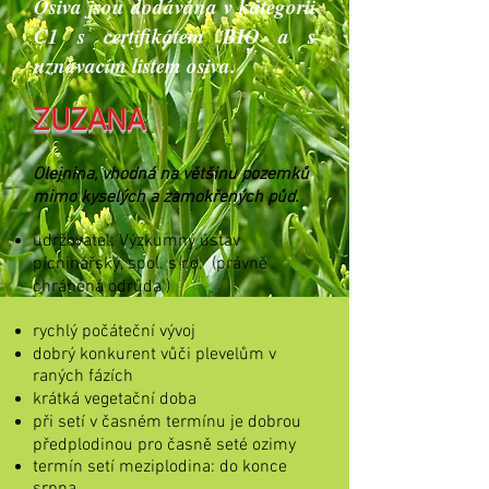
Osiva jsou dodávána v kategorii
C1 s certifikátem BIO a s
uznávacím listem osiva.
ZUZANA
Olejnina, vhodná na většinu pozemků
mimo kyselých a zamokřených půd.
udržovatel: Výzkumný ústav
pícninářský, spol. s r.o.
(právně
chráněná odrůda )
rychlý počáteční vývoj
dobrý konkurent vůči plevelům v
raných fázích
krátká vegetační doba
při setí v časném termínu je dobrou
předplodinou pro časně seté ozimy
termín setí meziplodina: do konce