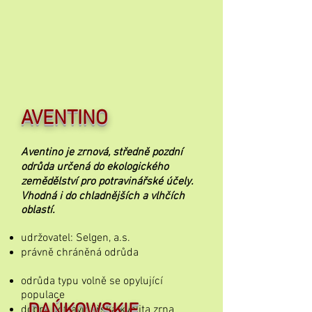
AVENTINO
Aventino je zrnová, středně pozdní
odrůda určená do ekologického
zemědělství pro potravinářské účely.
Vhodná i do chladnějších a vlhčích
oblastí.
udržovatel: Selgen, a.s.
právně chráněná odrůda
odrůda typu volně se opylující
populace
DAŃKOWSKIE
dobrá potravinářská kvalita zrna