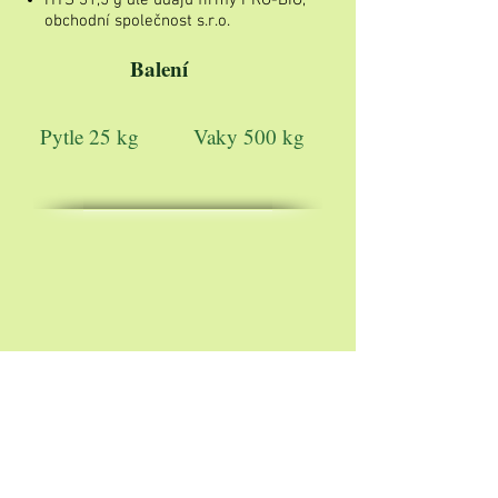
HTS 31,5 g dle údajů firmy PRO-BIO,
obchodní společnost s.r.o.
Balení
Pytle 25 kg
Vaky 500 kg