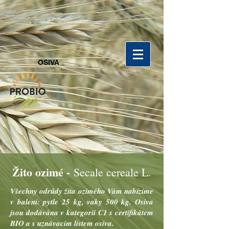
OSIVA
​Žito ozimé -
Secale cereale L.
Všechny odrůdy žita ozimého Vám nabízíme
v balení: pytle 25 kg, vaky 500 kg. Osiva
jsou dodávána v kategorii C1 s certifikátem
BIO a s uznávacím listem osiva.