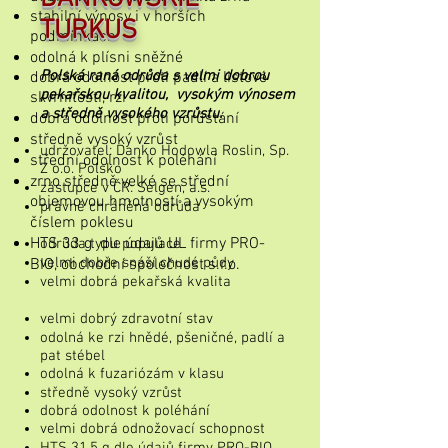
stabilní výnosy i v horších
TURKUS
podmínkách
odolná k plísni sněžné
Polská raná odrůda s velmi dobrou
dobrá odolnost proti padlí a listové
pekařskou kvalitou, vysokým výnosem
skvrnitosti, rzi
a středně vysokého vzrůstu.
dobrá odolnost proti porůstání
středně vysoký vzrůst
udržovatel: Danko Hodowla Roslin, Sp.
střední odolnost k poléhání
Z o.o. Polsko
zrno středně velké se střední
zástupce v ČR: Selgen, a.s.
objemovou hmotností
a vysokým
právně chráněná odrůda
číslem poklesu
HTS 33 g dle údajů UL firmy PRO-
odrůda typu populace
velmi dobře snáší chudé půdy
BIO, obchodní společnost s.r.o.
velmi dobrá pekařská kvalita
velmi dobrý zdravotní stav
odolná ke rzi hnědé, pšeničné, padlí a
pat stébel
odolná k fuzariózám v klasu
středně vysoký vzrůst
dobrá odolnost k poléhání
velmi dobrá odnožovací schopnost