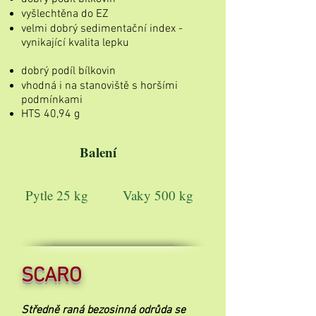
vyšlechtěna do EZ
velmi dobrý sedimentační index -
vynikající kvalita lepku
dobrý podíl bílkovin
vhodná i na stanoviště s horšími
podmínkami
HTS 40,94 g
Balení
Pytle 25 kg
Vaky 500 kg
SCARO
Středně raná bezosinná odrůda se