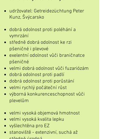
udržovatel: Getreidezüchtung Peter
Kunz, Švýcarsko
dobrá odolnost proti poléhání a
vymrzání
středně dobrá odolnost ke rzi
pšeničné i plevové
exelentní odolnost vůči braničnatce
pšeničné
velmi dobrá odolnost vůči fuzariózám
dobrá odolnost proti padlí
dobrá odolnost proti porůstání
velmi rychlý počáteční růst
výborná konkurenceschopnost vůči
plevelům
velmi vysoká objemová hmotnost
velmi vysoká kvalita lepku
vyšlechtěna pro EZ
stanoviště - extenzivní, suchá až