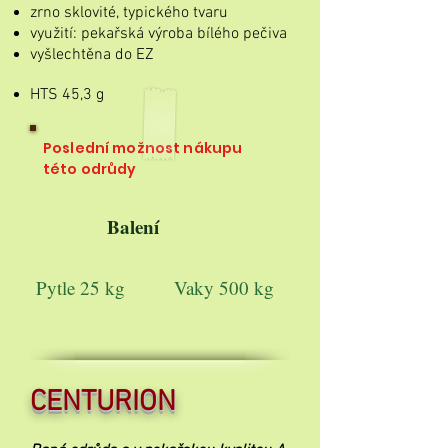
zrno sklovité, typického tvaru
využití: pekařská výroba bílého pečiva
vyšlechtěna do EZ
HTS 45,3 g
Poslední možnost nákupu
této odrůdy
Balení
Pytle 25 kg
Vaky 500 kg
CENTURION