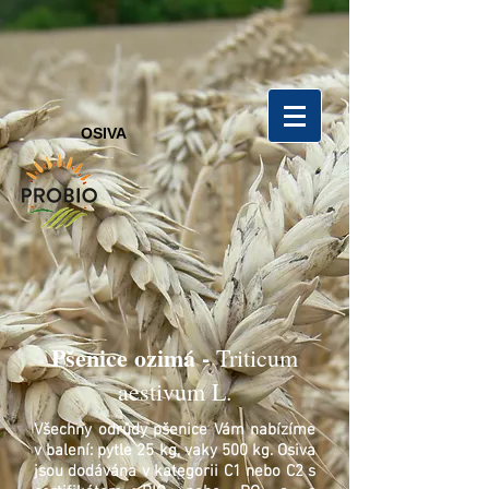
OSIVA
Pšenice ozimá -
Triticum
aestivum L.
Všechny odrůdy pšenice Vám nabízíme
v balení: pytle 25 kg, vaky 500 kg. Osiva
jsou dodávána v kategorii C1 nebo C2 s