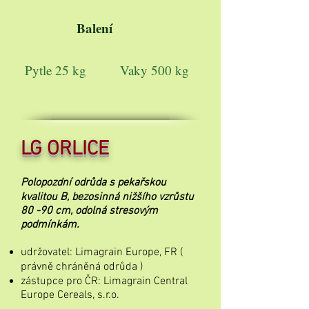
Balení
Pytle 25 kg
Vaky 500 kg
LG ORLICE
Polopozdní odrůda s pekařskou
kvalitou B, bezosinná nižšího vzrůstu
80 -90 cm, odolná stresovým
podmínkám.
udržovatel: Limagrain Europe, FR (
právně chráněná odrůda )
zástupce pro ČR: Limagrain Central
Europe Cereals, s.r.o.