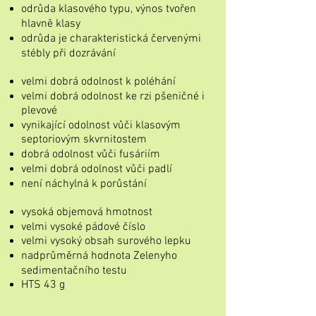
odrůda klasového typu, výnos tvořen
hlavně klasy
odrůda je charakteristická červenými
stébly při dozrávání
velmi dobrá odolnost k poléhání
velmi dobrá odolnost ke rzi pšeničné i
plevové
vynikající odolnost vůči klasovým
septoriovým skvrnitostem
dobrá odolnost vůči fusáriím
velmi dobrá odolnost vůči padlí
není náchylná k porůstání
vysoká objemová hmotnost
velmi vysoké pádové číslo
velmi vysoký obsah surového lepku
nadprůměrná hodnota Zelenyho
sedimentačního testu
HTS 43 g