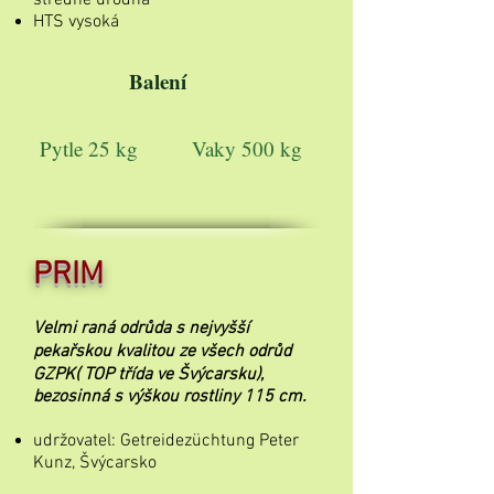
středně úrodná
HTS vysoká
Balení
Pytle 25 kg
Vaky 500 kg
PRIM
Velmi raná odrůda s nejvyšší
pekařskou kvalitou ze všech odrůd
GZPK( TOP třída ve Švýcarsku),
bezosinná s výškou rostliny 115 cm.
udržovatel: Getreidezüchtung Peter
Kunz, Švýcarsko