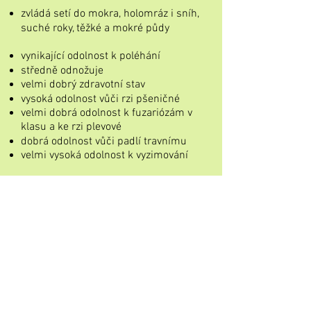
zvládá setí do mokra, holomráz i sníh,
suché roky, těžké a mokré půdy
vynikající odolnost k poléhání
středně odnožuje
velmi dobrý zdravotní stav
vysoká odolnost vůči rzi pšeničné
velmi dobrá odolnost k fuzariózám v
klasu a ke rzi plevové
dobrá odolnost vůči padlí travnímu
velmi vysoká odolnost k vyzimování
dobře snáší i pozdní setí
vhodná do všech oblastí
vynikající výnos i v suchých
podmínkách
výborné výsledky v SDO EKO -
nejvýnosnější odrůda roku 2019
HTS vysoká
Předběžně doporučená odrůda pro
ekologické zemědělství 2022