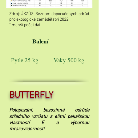
Zdroj: ÚKZÚZ, Seznam doporučených odrůd
pro ekologické zemědělství 2022.
* menší počet dat
Balení
Pytle 25 kg
Vaky 500 kg
BUTTERFLY
Polopozdní, bezosinná odrůda
středního vzrůstu s elitní pekařskou
vlastností E a výbornou
mrazuvzdorností.