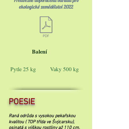
Předběžně doporučená odrůda pro
ekologické zemědělství 2022
Balení
Pytle 25 kg
Vaky 500 kg
POESIE
Raná odrůda s vysokou pekařskou
kvalitou ( TOP třída ve Švýcarsku),
osinatá s výškou rostliny až 110 cm.