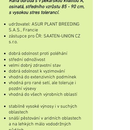
Raná odrůda s v pekařskou kvalitou A,
osinatá, středního vzrůstu 85 - 90 cm,
s vysokou stres tolerancí.
udržovatel: ASUR PLANT BREEDING
S.A.S., Francie
zástupce pro ČR: SAATEN-UNION CZ
s.r.o.
dobrá odolnost proti poléhání
střední odnoživost
velmi dobrý zdravotní stav
dobrá odolnost k vyzimování
vhodná do extenzivních podmínek
vhodná pro rané setí, ale toleruje i
pozdní výsevy
vhodná do všech výrobních oblastí
stabilně vysoké výnosy i v suchých
oblastech
snáší pěstování v aridních oblastech
a na lehkých málo vododržných