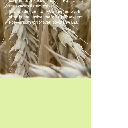
certifikátem BIO nebo PO a s
uznávacím listem osiva.
V případě, že to vyžaduje zdravotní
stav, budou osiva mořena přípravkem
Polyversum (přípravek povolen v EZ).