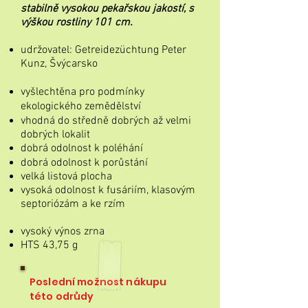
stabilně vysokou pekařskou jakostí, s
výškou rostliny 101 cm.
udržovatel: Getreidezüchtung Peter
Kunz, Švýcarsko
vyšlechtěna pro podmínky
ekologického zemědělství
vhodná do středně dobrých až velmi
dobrých lokalit
dobrá odolnost k poléhání
dobrá odolnost k porůstání
velká listová plocha
vysoká odolnost k fusáriím, klasovým
septoriózám a
ke rzím
vysoký výnos zrna
HTS 43,75 g
Poslední možnost nákupu
této odrůdy