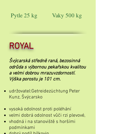
Pytle 25 kg
Vaky 500 kg
ROYAL
Švýcarská středně raná, bezosinná
odrůda s výbornou pekařskou kvalitou
a velmi dobrou mrazuvzdorností.
Výška porostu je 101 cm.
udržovatel:Getreidezüchtung Peter
Kunz, Švýcarsko
vysoká odolnost proti poléhání
velmi dobrá odolnost vůči rzi plevové,
vhodná i na stanoviště s horšími
podmínkami
dobrý podíl bílkovin