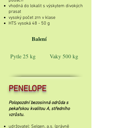
půdách
vhodná do lokalit s výskytem divokých
prasat
vysoký počet zrn v klase
HTS vysoká 48 - 50 g
Balení
Pytle 25 kg
Vaky 500 kg
PENELOPE
Polopozdní bezosinná odrůda s
pekařskou kvalitou A, středního
vzrůstu.
udržovatel: Selgen, a.s. (právně