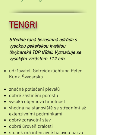
TENGRI
Středně raná bezosinná odrůda s
vysokou pekařskou kvalitou
(švýcarská TOP třída). Vyznačuje se
vysokým vzrůstem 112 cm.
udržovatel: Getreidezüchtung Peter
Kunz, Švýcarsko
značné potlačení plevelů
dobré zastínění porostu
vysoká objemová hmotnost
vhodná na stanoviště se středními až
extenzivními podmínkami
dobrý zdravotní stav
dobrá úroveň zralosti
stonek má intenzivně fialovou barvu