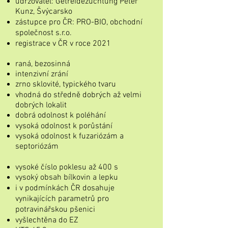
udržovatel: Getreidezüchtung Peter
Kunz, Švýcarsko
zástupce pro ČR: PRO-BIO, obchodní
společnost s.r.o.
registrace v ČR v roce 2021
raná, bezosinná
intenzivní zrání
zrno sklovité, typického tvaru
vhodná do středně dobrých až velmi
dobrých lokalit
dobrá odolnost k poléhání
vysoká odolnost k porůstání
vysoká odolnost k fuzariózám a
septoriózám
vysoké číslo poklesu až 400 s
vysoký obsah bílkovin a lepku
i v podmínkách ČR dosahuje
vynikajících parametrů pro
potravinářskou pšenici
vyšlechtěna do EZ